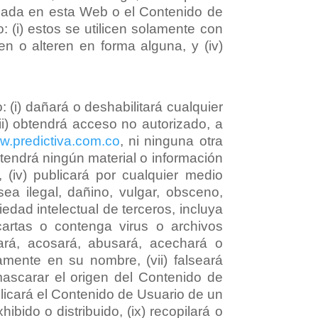
licada en esta Web o el Contenido de
 (i) estos se utilicen solamente con
uen o alteren en forma alguna, y (iv)
 (i) dañará o deshabilitará cualquier
(ii) obtendrá acceso no autorizado, a
.predictiva.com.co
, ni ninguna otra
obtendrá ningún material o información
, (iv) publicará por cualquier medio
a ilegal, dañino, vulgar, obsceno,
iedad intelectual de terceros, incluya
artas o contenga virus o archivos
ará, acosará, abusará, acechará o
amente en su nombre, (vii) falseará
mascarar el origen del Contenido de
ublicará el Contenido de Usuario de un
ido o distribuido, (ix) recopilará o