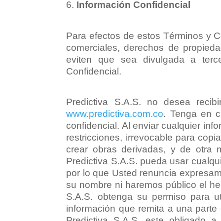
Información Confidencial
Para efectos de estos Términos y C
comerciales, derechos de propiedad
eviten que sea divulgada a terc
Confidencial.
Predictiva S.A.S. no desea recib
www.predictiva.com.co
. Tenga en c
confidencial. Al enviar cualquier inf
restricciones, irrevocable para copiar,
crear obras derivadas, y de otra 
Predictiva S.A.S. pueda usar cualqu
por lo que Usted renuncia expresam
su nombre ni haremos público el hec
S.A.S. obtenga su permiso para uti
información que remita a una parte e
Predictiva S.A.S. este obligado 