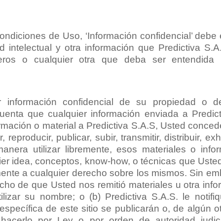
ondiciones de Uso, ‘Información confidencial’ debe
 intelectual y otra información que Predictiva S.A.
eros o cualquier otra que deba ser entendida
ir información confidencial de su propiedad o d
uenta que cualquier información enviada a Predic
ormación o material a Predictiva S.A.S, Usted conced
 reproducir, publicar, subir, transmitir, distribuir, ex
manera utilizar libremente, esos materiales o inf
ier idea, conceptos, know-how, o técnicas que Usted
ente a cualquier derecho sobre los mismos. Sin emba
ho de que Usted nos remitió materiales u otra info
lizar su nombre; o (b) Predictiva S.A.S. le notifi
specífica de este sitio se publicarán o, de algún o
a hacerlo por Ley o por orden de autoridad judic