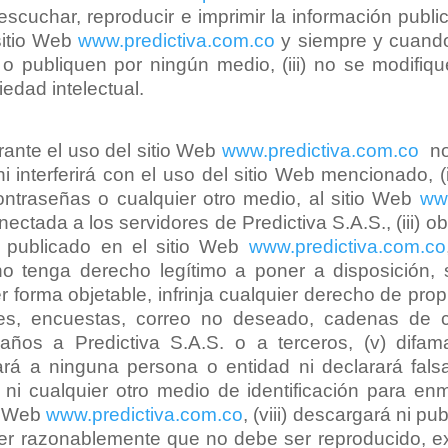
 escuchar, reproducir e imprimir la información pub
sitio Web
www.predictiva.com.co
y siempre y cuando:
n o publiquen por ningún medio, (iii) no se modifiq
edad intelectual.
ante el uso del sitio Web
www.predictiva.com.co
no:
ni interferirá con el uso del sitio Web mencionado, 
contraseñas o cualquier otro medio, al sitio Web
www
ectada a los servidores de Predictiva S.A.S., (iii) 
 publicado en el sitio Web
www.predictiva.com.co
 tenga derecho legítimo a poner a disposición, se
er forma objetable, infrinja cualquier derecho de prop
ales, encuestas, correo no deseado, cadenas de c
os a Predictiva S.A.S. o a terceros, (v) difam
ará a ninguna persona o entidad ni declarará fals
ni cualquier otro medio de identificación para en
io Web
www.predictiva.com.co
, (viii) descargará ni p
 razonablemente que no debe ser reproducido, exhib